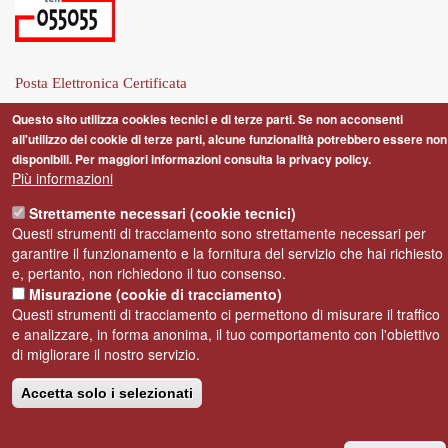
Posta Elettronica Certificata
Privacy
Questo sito utilizza cookies tecnici e di terze parti. Se non acconsenti
Note Legali
all'utilizzo dei cookie di terze parti, alcune funzionalità potrebbero essere non
disponibili. Per maggiori informazioni consulta la privacy policy.
Dichiarazione di accessibilità
Più informazioni
Strettamente necessari (cookie tecnici)
Questi strumenti di tracciamento sono strettamente necessari per
garantire il funzionamento e la fornitura del servizio che hai richiesto
e, pertanto, non richiedono il tuo consenso.
Centro storico di Firenze patrimonio dell'Umanità
Misurazione (cookie di tracciamento)
Amministrazione Trasparente
: I dati personali pubblicati
Questi strumenti di tracciamento ci permettono di misurare il traffico
sono riutilizzabili solo alle condizioni previste dalla direttiva
e analizzare, in forma anonima, il tuo comportamento con l'obiettivo
di migliorare il nostro servizio.
comunitaria 2003/98/CE e dal d.lgs. 36/2006
Accetta solo i selezionati